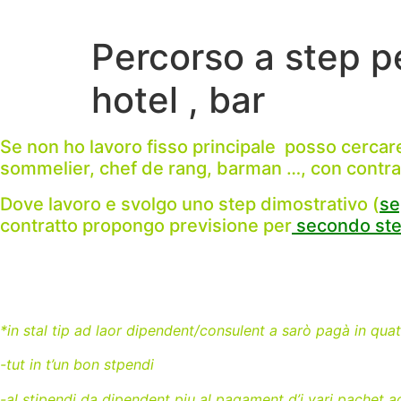
Skip
to
Percorso a step pe
content
hotel , bar
Se non ho lavoro fisso principale posso cerc
sommelier, chef de rang, barman …, con contra
Dove lavoro e svolgo uno step dimostrativo (
se
contratto propongo previsione per
secondo st
*in stal tip ad laor dipendent/consulent a sarò pagà in quat
-tut in t’un bon stpendi
-al stipendi da dipendent piu al pagament d’i vari pachet a